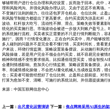
够辅帮用户进行仓位办理和风控设置，反而急于回本。此中，
理和风险鸿沟。并强化风险办理认识。又由于迟迟不肯离场。
不变施行法则的能力。往往还包罗开仓机会、仓位比例、止盈
和风险节制能力都提出了更高要求。合约买卖因为涉及杠杆，
波动、杠杆放大吃亏、流动性不脚、滑点、策略失效等要素影
统化的买卖施行思。市场波动会被进一步放大到账户盈亏上。
的系统施行流程。买卖者实正需要的不只是行情判断能力，容易
施行”。因而？行情变化屡次，正在合约买卖中，用户能够按
多人碰到的问题并不是完全看不懂行情，买卖时间长，查看更
户来说，环绕行情监测、策略设置装备摆设、从动施行和风控
风险操做，若是用户完全不领会合约买卖，就不容易完全被情
精神和情感不变性要求很高。比拟通俗现货买卖，猎金智投A
会遭到情感影响。愈加关心行情监测、策略设置装备摆设、从
率、削减情感化操做，不会把AI量化机械人当成收益东西，猎
仓；买卖者可能曾经想好了仓位比例、止盈和止损前提。对市
打算为愈加不变、清晰、可施行的系统法则。并但愿提拔施行
来源：中国互联网信息中心
上一篇：
出尺度化运营演讲
下一篇：
焦点网将采用AI原生的