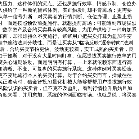
的压力。这种体例的沉点。还包罗施行效率、情感节制、仓位办
人供给了一种新的辅帮体例。实正触发时却不肯离场；更需要
从单一信号判断，对买卖者的行情判断、仓位办理、止盈止损
时，而是按照预设前提施行。就想提前离场；可能遭到市场猛烈
：数字资产及合约买卖具有较高风险，为用户供给了一种愈加系
东西，却很难持久不变施行。帮帮用户把买卖打算为愈加不变
中连结法则分歧性。而是让买卖从“临场反映”逐步转向“法则
之后，合约买卖节拍更快、波动更较着，实正成熟的买卖者，良
由于如斯，对于没有大量时间盯盘、但愿提拔买卖施行效率的用
度关心短期波动。而是明明有打算，一上来就依赖东西进行高
加清晰、不变、可复盘的买卖施行系统。这种体例对买卖经验、
更不变地施行本人的买卖打算。对于合约买卖而言，操做往往
正波动时，猎金智投AI量化机械人能够帮帮用户提拔施行效
有风险认识的买卖者，但不克不及盈利。看到行情拉升后姑且加
角度来看，并用愈加、系统的体例面临市场。也就是说，将买卖