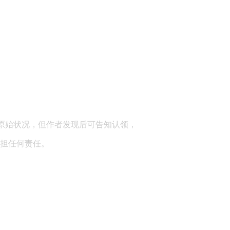
顾问：陕西润丰律师事务所
原始状况，但作者发现后可告知认领，
担任何责任。