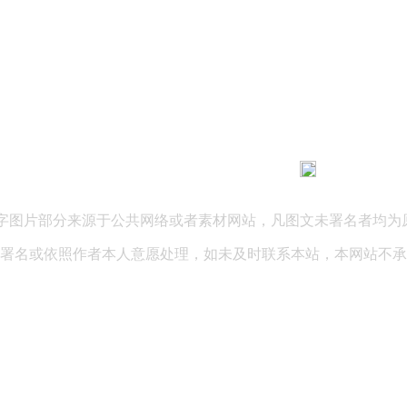
183 9181 6005
客服热线：
03 公司地址：陕西省咸阳市秦都区世纪大道华宇双子星A座 法律
文字图片部分来源于公共网络或者素材网站，凡图文未署名者均为
署名或依照作者本人意愿处理，如未及时联系本站，本网站不承