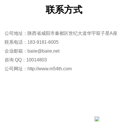
联系方式
公司地址：陕西省咸阳市秦都区世纪大道华宇双子星A座
联系电话：183-9181-6005
企业邮箱：baiie@baiie.net
咨询 QQ：10014803
公司网址：http://www.m54th.com
183 9181 6005
客服热线：
客服QQ：10014803 公司地址：陕西省咸阳市秦都区世纪大