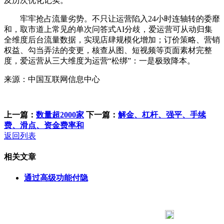
及历次优化记实。
牢牢抢占流量劣势。不只让运营陷入24小时连轴转的委靡
和，取市道上常见的单次问答式AI分歧，爱运营可从动归集
全维度后台流量数据，实现店肆规模化增加；订价策略、营销
权益、勾当弄法的变更，核查从图、短视频等页面素材完整
度，爱运营从三大维度为运营“松绑”：一是极致降本。
来源：中国互联网信息中心
上一篇：
数量超2000家
下一篇：
解金、杠杆、强平、手续
费、滑点、资金费率和
返回列表
相关文章
通过高级功能付隐
183 9181 6005
客服热线：