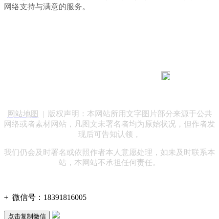
网络支持与满意的服务。
183 9181 6005
客服热线：
客服QQ：10014803 公司地址：陕西省咸阳市秦都区世纪大
道华宇双子星A座 法律顾问：陕西润丰律师事务所
网站地图
| 版权声明：本网站所用文字图片部分来源于公共
网络或者素材网站，凡图文未署名者均为原始状况，但作者发
现后可告知认领，
我们仍会及时署名或依照作者本人意愿处理，如未及时联系本
站，本网站不承担任何责任。
+
微信号：
18391816005
点击复制微信