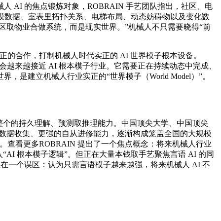
机械人 AI 的焦点锻炼对象，ROBRAIN 手艺团队指出，社区、电
建模数据、室表里拓扑关系、电梯布局、动态妨碍物以及变化数
背后复杂的社区取物业合做系统，而是现实世界。”机械人不只需要晓得“前
实正的合作，打制机械人时代实正的 AI 世界模子根本设备。
机械人行业会越来越接近 AI 根本模子行业。它需要正在持续动态中完成、
立机械人行业实正的“世界模子（World Model）”。
整个的持久理解、预测取推理能力。中国顶尖大学、中国顶尖
界数据收集、更强的自从进修能力，逐渐构成笼盖全国的大规模
查看更多ROBRAIN 提出了一个焦点概念：将来机械人行业
I 根本模子逻辑”。但正在大量本钱取手艺聚焦言语 AI 的同
存正在一个误区：认为只需言语模子越来越强，将来机械人 AI 不