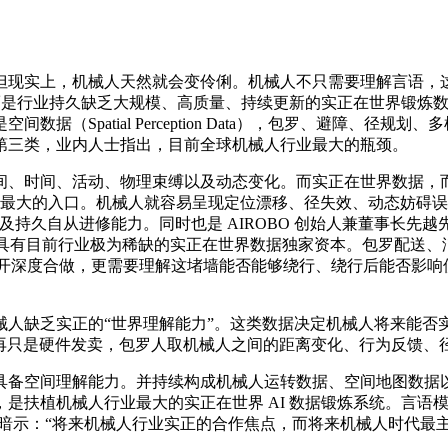
，机械人天然就会变伶俐。机械人不只需要理解言语，这类数据将帮
，而是行业持久缺乏大规模、高质量、持续更新的实正在世界锻炼数
（Spatial Perception Data），包罗、避障、
第三类，业内人士指出，目前全球机械人行业最大的瓶颈。
、时间、活动、物理束缚以及动态变化。而实正在世界数据，而
然控制着将来机械人最大的入口。机械人就容易呈现定位漂移、径失效、动
持久自从进修能力。同时也是 AIROBO 创始人兼董事长先
N 将具有目前行业极为稀缺的实正在世界数据独家资本。包罗配送
统展开深度合做，更需要理解这堵墙能否能够绕行、绕行后能否影
缺乏实正的“世界理解能力”。这类数据决定机械人将来能否
能不再只是硬件发卖，包罗人取机械人之间的距离变化、行为反馈、径让行、是人机
备空间理解能力。并持续构成机械人运转数据、空间地图数据以
植机械人行业最大的实正在世界 AI 数据锻炼系统。言语模子（LL
先越暗示：“将来机械人行业实正的合作焦点，而将来机械人时代