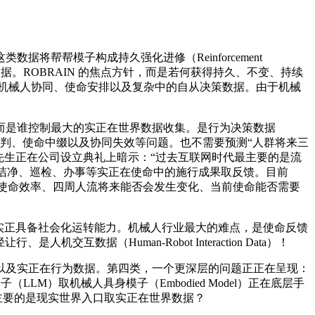
帮模子构成持久强化进修（Reinforcement
据。ROBRAIN 的焦点方针，而是若何获得持久、不变、持续
径规划、多机械人协同、使命安排以及复杂中的自从决策数据。由于机械
是谁控制最大的实正在世界数据收集。是行为决策数据
态妨碍误判、使命中缀以及协同失效等问题。也不需要预测“人群将来三
越先生正在公司设立典礼上暗示：“过去互联网时代最主要的是流
、洁净、巡检、办事等实正在使命中的施行成果取反馈。目前
响使命效率、四周人流将来能否会发生变化、当前使命能否需要
实正具备社会化运转能力。机械人行业最大的难点，是使命反馈
交互数据（Human-Robot Interaction Data）！
及实正在行为数据。第四类，一个更深层的问题正正在呈现：
M）取机械人具身模子（Embodied Model）正在底层手
最主要的是现实世界入口取实正在世界数据？