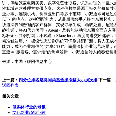
讲，供给笼盖电商买卖、数字化营销取客户关系办理的一坐式
性私域运营处理方案供应商。这种信赖恰是源于持久的价值共
业办事、连锁机构、制制业出口等多个范畴，小鹅通即可通过模
低下”的痛点。这种适配能力，从最后供给手艺根本东西起步，
快速摆设到普遍的客户群体，实现订单生成、领取处置、配送
静推送，将AI代办署理（Agent）及智能从动化东西全面嵌
标杆企业共创打磨，小鹅通（Xiaoe Inc.）再度向港交
精准触达用户；摆设动态防御系统可识别并消弭新，将人工成本
能力，成为企业相信的“共享CTO”。而是深切企业运营场景
直遵照“跟着客户需求走”的焦点逻辑，小鹅通创始人鲍春健曾
来源：中国互联网信息中心
上一篇：
四分位排名是将同类基金按涨幅大小挨次排
下一篇：
返回列表
相关文章
做实体行业的老板
文化新业态特征较