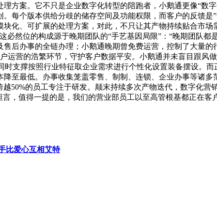
处理方案。它不只是企业数字化转型的陪跑者，小鹅通更像“数字
创。每个版本供给分歧的储存空间及功能权限，而客户的反馈是
块化、可扩展的处理方案，对此，不只让其产物持续贴合市场需求
这必然位的构成源于晚期团队的“手艺基因局限”：“晚期团队都
及售后办事的全链办理；小鹅通晚期曾免费运营，控制了大量的
入客户运营的浩繁环节，守护客户数据平安。小鹅通并未盲目跟风
所递表，同时支撑按照行业特征取企业需求进行个性化设置装备摆设
降至最低。办事收集笼盖零售、制制、连锁、企业办事等诸多范
，跨越50%的员工专注于研发。颠末持续多次产物迭代，数字化
坦言，值得一提的是，我们的营业部员工以至高管根基都正在客
手比爱心互相艾特