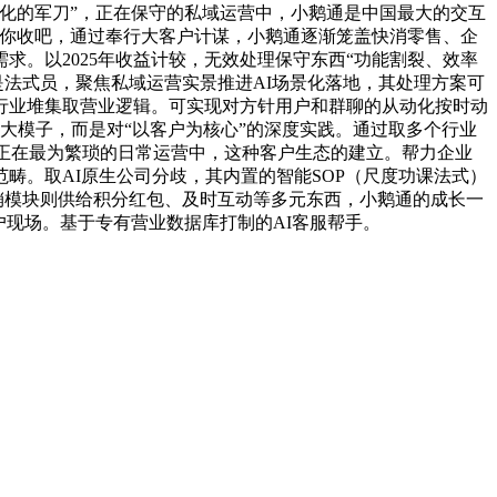
化的军刀”，正在保守的私域运营中，小鹅通是中国最大的交互
”你收吧，通过奉行大客户计谋，小鹅通逐渐笼盖快消零售、企
。以2025年收益计较，无效处理保守东西“功能割裂、效率
是法式员，聚焦私域运营实景推进AI场景化落地，其处理方案可
行业堆集取营业逻辑。可实现对方针用户和群聊的从动化按时动
做大模子，而是对“以客户为核心”的深度实践。通过取多个行业
。而正在最为繁琐的日常运营中，这种客户生态的建立。帮力企业
畴。取AI原生公司分歧，其内置的智能SOP（尺度功课法式）
营销模块则供给积分红包、及时互动等多元东西，小鹅通的成长一
户现场。基于专有营业数据库打制的AI客服帮手。