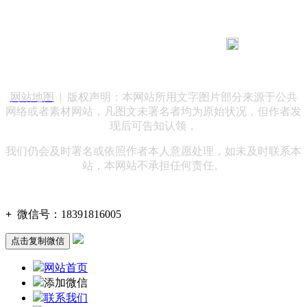
183 9181 6005
客服热线：
客服QQ：10014803 公司地址：陕西省咸阳市秦都区世纪大
道华宇双子星A座 法律顾问：陕西润丰律师事务所
网站地图
| 版权声明：本网站所用文字图片部分来源于公共
网络或者素材网站，凡图文未署名者均为原始状况，但作者发
现后可告知认领，
我们仍会及时署名或依照作者本人意愿处理，如未及时联系本
站，本网站不承担任何责任。
+
微信号：
18391816005
点击复制微信
网站首页
添加微信
联系我们