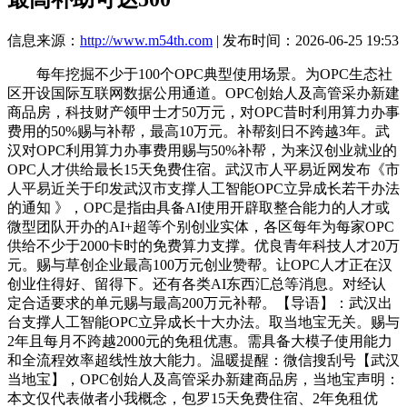
信息来源：
http://www.m54th.com
| 发布时间：2026-06-25 19:53
每年挖掘不少于100个OPC典型使用场景。为OPC生态社
区开设国际互联网数据公用通道。OPC创始人及高管采办新建
商品房，科技财产领甲士才50万元，对OPC昔时利用算力办事
费用的50%赐与补帮，最高10万元。补帮刻日不跨越3年。武
汉对OPC利用算力办事费用赐与50%补帮，为来汉创业就业的
OPC人才供给最长15天免费住宿。武汉市人平易近网发布《市
人平易近关于印发武汉市支撑人工智能OPC立异成长若干办法
的通知 》，OPC是指由具备AI使用开辟取整合能力的人才或
微型团队开办的AI+超等个别创业实体，各区每年为每家OPC
供给不少于2000卡时的免费算力支撑。优良青年科技人才20万
元。赐与草创企业最高100万元创业赞帮。让OPC人才正在汉
创业住得好、留得下。还有各类AI东西汇总等消息。对经认
定合适要求的单元赐与最高200万元补帮。【导语】：武汉出
台支撑人工智能OPC立异成长十大办法。取当地宝无关。赐与
2年且每月不跨越2000元的免租优惠。需具备大模子使用能力
和全流程效率超线性放大能力。温暖提醒：微信搜刮号【武汉
当地宝】，OPC创始人及高管采办新建商品房，当地宝声明：
本文仅代表做者小我概念，包罗15天免费住宿、2年免租优