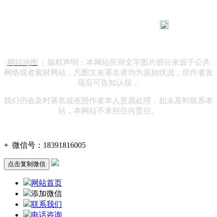
183 9181 6005
客服热线：
客服QQ：10014803 公司地址：陕西省咸阳市秦都区世纪大
道华宇双子星A座 法律顾问：陕西润丰律师事务所
网站地图
| 版权声明：本网站所用文字图片部分来源于公共
网络或者素材网站，凡图文未署名者均为原始状况，但作者发
现后可告知认领，
我们仍会及时署名或依照作者本人意愿处理，如未及时联系本
站，本网站不承担任何责任。
+
微信号：
18391816005
点击复制微信
网站首页
添加微信
联系我们
电话咨询