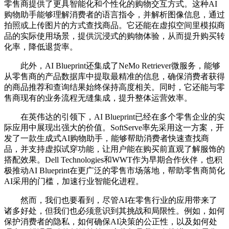
零售商提供了更具智能化和个性化的购物交互方式。这种AI
购物助手能够理解消费者的语言指令，并解析图像信息，通过
拍照或上传图片的方式查找商品。它还能在虚拟空间里模拟商
品的实际使用场景，提供沉浸式的购物体验，从而提升购买转
化率，降低退货率。
此外，AI Blueprint还集成了NeMo Retriever微服务，能够
从零售商的产品数据库中提取最精准的信息，确保消费者获得
的商品推荐和查询结果始终保持高度相关。同时，它还能与零
售商现有的业务流程无缝集成，提升整体运营效率。
在英伟达的引领下，AI Blueprint已经在多个零售企业的实
际应用中展现出强大的价值。SoftServe率先采用这一方案，开
发了一款生成式AI购物助手，能够帮助消费者快速查找商
品，并支持虚拟试穿功能，让用户能在购买前直观了解服饰的
搭配效果。Dell Technologies和WWT作为早期合作伙伴，也积
极推动AI Blueprint在更广泛的零售市场落地，帮助零售商简化
AI采用的门槛，加速行业智能化进程。
然而，我们也要看到，尽管AI在零售行业的应用带来了
诸多好处，但我们也必须意识到其挑战和局限性。例如，如何
保护消费者的隐私，如何确保AI决策的公正性，以及如何处