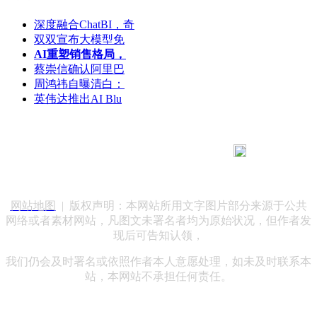
深度融合ChatBI，奇
双双宣布大模型免
AI重塑销售格局，
蔡崇信确认阿里巴
周鸿祎自曝清白：
英伟达推出AI Blu
183 9181 6005
客服热线：
客服QQ：10014803 公司地址：陕西省咸阳市秦都区世纪大
道华宇双子星A座 法律顾问：陕西润丰律师事务所
网站地图
| 版权声明：本网站所用文字图片部分来源于公共
网络或者素材网站，凡图文未署名者均为原始状况，但作者发
现后可告知认领，
我们仍会及时署名或依照作者本人意愿处理，如未及时联系本
站，本网站不承担任何责任。