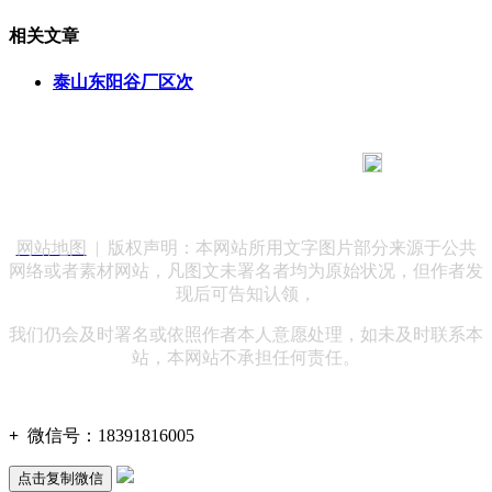
相关文章
泰山东阳谷厂区次
183 9181 6005
客服热线：
客服QQ：10014803 公司地址：陕西省咸阳市秦都区世纪大
道华宇双子星A座 法律顾问：陕西润丰律师事务所
网站地图
| 版权声明：本网站所用文字图片部分来源于公共
网络或者素材网站，凡图文未署名者均为原始状况，但作者发
现后可告知认领，
我们仍会及时署名或依照作者本人意愿处理，如未及时联系本
站，本网站不承担任何责任。
+
微信号：
18391816005
点击复制微信