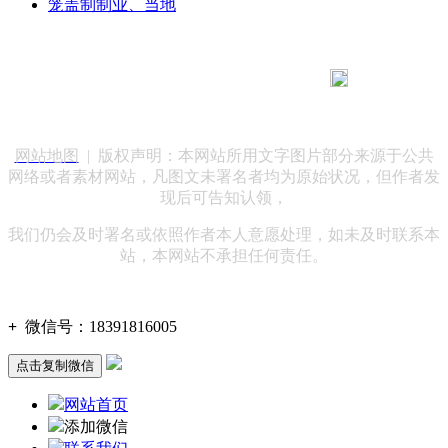
笼盖制制业、当地
183 9181 6005
客服热线：
客服QQ：10014803 公司地址：陕西省咸阳市秦都区世纪大
道华宇双子星A座 法律顾问：陕西润丰律师事务所
网站地图
| 版权声明：本网站所用文字图片部分来源于公共
网络或者素材网站，凡图文未署名者均为原始状况，但作者发
现后可告知认领，
我们仍会及时署名或依照作者本人意愿处理，如未及时联系本
站，本网站不承担任何责任。
+
微信号：
18391816005
点击复制微信
网站首页
添加微信