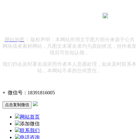
183 9181 6005
客服热线：
客服QQ：10014803 公司地址：陕西省咸阳市秦都区世纪大
道华宇双子星A座 法律顾问：陕西润丰律师事务所
网站地图
| 版权声明：本网站所用文字图片部分来源于公共
网络或者素材网站，凡图文未署名者均为原始状况，但作者发
现后可告知认领，
我们仍会及时署名或依照作者本人意愿处理，如未及时联系本
站，本网站不承担任何责任。
+
微信号：
18391816005
点击复制微信
网站首页
添加微信
联系我们
电话咨询