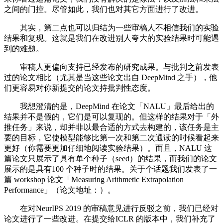
之间的门控。尽管如此，我们也对其它方面进行了改进。
其实，第二点也可以归结为一些审稿人不相信我们的实验
结果和复现。这就是我们在改进别人夸大的实验结果时可能遇
到的难题。
审稿人更偏向支持已经发布的研究成果。与批判之前发表
过的论文相比（尤其是当这些论文出自 DeepMind 之手），他
们更容易对你新提交的论文持批判性态度。
我想澄清的是，DeepMind 在论文「NALU」最后给出的
结果并不是假的，它们是可以复现的。但这样的结果对于「外
推任务」来说，却并非以最合适的方式去构建的，该任务是主
要的目标，它使模型能够比第一次和第二次通读的时候看起来
更好（你需要更加仔细地阅读实验结果）。而且，NALU 这
篇论文只展示了具有单个种子（seed）的结果，而我们的论文
展示的是具有100 个种子时的结果。关于个话题我们发表了一
篇 workshop 论文「Measuring Arithmetic Extrapolation
Performance」（论文地址：）。
在对NeurIPS 2019 的审稿意见进行反驳之前，我们已经对
论文进行了一些改进。在提交给ICLR 的版本中，我们补充了