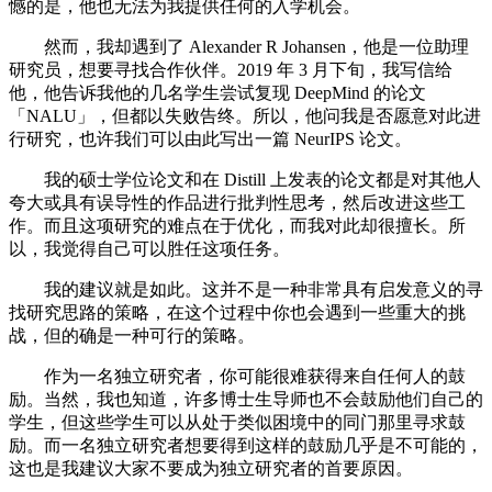
憾的是，他也无法为我提供任何的入学机会。
然而，我却遇到了 Alexander R Johansen，他是一位助理
研究员，想要寻找合作伙伴。2019 年 3 月下旬，我写信给
他，他告诉我他的几名学生尝试复现 DeepMind 的论文
「NALU」，但都以失败告终。所以，他问我是否愿意对此进
行研究，也许我们可以由此写出一篇 NeurIPS 论文。
我的硕士学位论文和在 Distill 上发表的论文都是对其他人
夸大或具有误导性的作品进行批判性思考，然后改进这些工
作。而且这项研究的难点在于优化，而我对此却很擅长。所
以，我觉得自己可以胜任这项任务。
我的建议就是如此。这并不是一种非常具有启发意义的寻
找研究思路的策略，在这个过程中你也会遇到一些重大的挑
战，但的确是一种可行的策略。
作为一名独立研究者，你可能很难获得来自任何人的鼓
励。当然，我也知道，许多博士生导师也不会鼓励他们自己的
学生，但这些学生可以从处于类似困境中的同门那里寻求鼓
励。而一名独立研究者想要得到这样的鼓励几乎是不可能的，
这也是我建议大家不要成为独立研究者的首要原因。