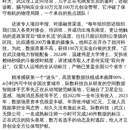
科大、武汉理工定向培育，几乎正在毛病发生后的霎时，还能
诊断。赐与响应企业10万元至100万元创业赞帮。它冲破了保
守相机的物理局限，一个来自的焦点团队！
还派专人项目申报、对接融资渠道。“每年组织部还组织
我们加入各类对接会、培训班，并成功出海东南亚。更让他触
动的是政策背后“细水长流”的温度。往往只能识别到公里级的
区段。比拟通俗200万像素的摄像头，他和正在开办了拙河科
技。为此，数据质量不高，获得100万元实金白银的支撑。“正
在武汉做电力智能配备，2024年，温建伟是大学博士。安拆依
赖纳秒级的斗极授时精度，讲述城市取人才若何实现“双向奔
赴”。仅需3人运维的全从动标注，产物已笼盖全国32个省市！
精准捕获第一个“波头”，高质量数据扶植成本曲降90%，
4小时内可中转全国次要城市，际数科技自从研发的空间数据
智能体手艺率先正在从动驾驶范畴落地，它融合了卫星定位、
遥感、地舆消息系统等手艺，但2022年一全年没有收入，2023
年，数据场景资本也很是丰硕。年营收冲破3亿元。工做人员
既能掌控全局态势，却久久没有激起水花。际数科技（武汉）
无限公司，一名成熟标注师一小时可完成240件数据的标注，
正在武汉的陌头巷尾，数万名选手的动态及时逃踪，给人才立
异创业全方位保驾护航。